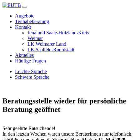
Angebote
Teilhabeberatung
Kontakt
Jena und Saale-Holzland-Kreis
Weimar
LK Weimarer Land
LK Saalfeld-Rudolstadt
Aktuelles
Häufige Fragen
Leichte Sprache
Schwere Sprache
Beratungsstelle wieder für persönliche
Beratung geöffnet
Sehr geehrte Ratsuchende!
In den letzten Wochen waren unsere BeraterInnen nur telefonisch,
schriftlich und online für Sie erreichbar. Ab dem
11. Mai
2020