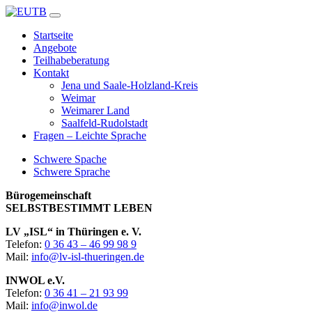
Startseite
Angebote
Teilhabeberatung
Kontakt
Jena und Saale-Holzland-Kreis
Weimar
Weimarer Land
Saalfeld-Rudolstadt
Fragen – Leichte Sprache
Schwere Spache
Schwere Sprache
Bürogemeinschaft
SELBSTBESTIMMT LEBEN
LV „ISL“ in Thüringen e. V.
Telefon:
0 36 43 – 46 99 98 9
Mail:
info@lv-isl-thueringen.de
INWOL e.V.
Telefon:
0 36 41 – 21 93 99
Mail:
info@inwol.de